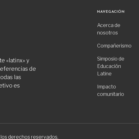
NAVEGACIÓN
Acerca de
nosotros
Compañerismo
Simposio de
e «latinx» y
Educación
preferencias de
Latine
todas las
etivo es
Impacto
comunitario
 los derechos reservados.