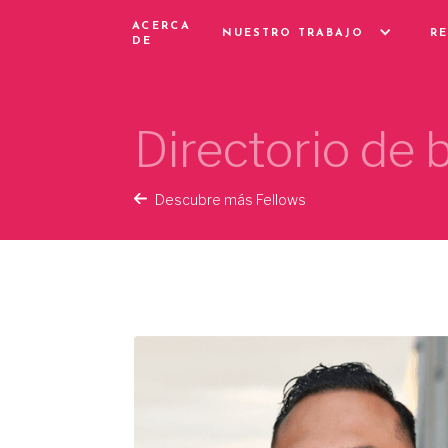
ACERCA
NUESTRO TRABAJO
R
DE
Directorio de
Descubre más Fellows