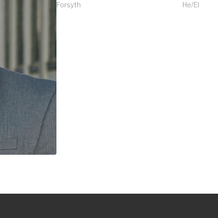
Forsyth
He/El