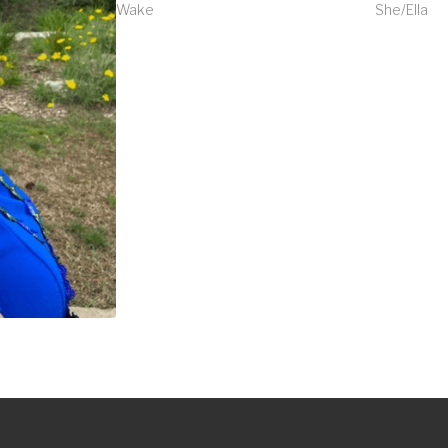
Wake
She/Ella