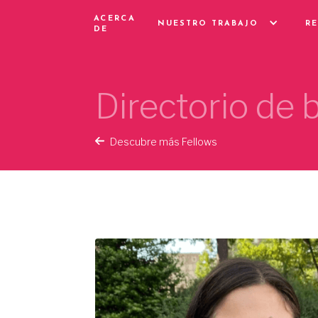
ACERCA
NUESTRO TRABAJO
R
DE
Directorio de
Descubre más Fellows