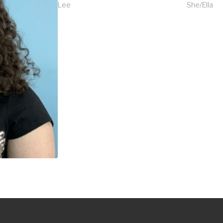
Lee
She/Ella