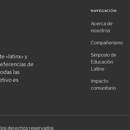
NAVEGACIÓN
Acerca de
nosotros
Compañerismo
Simposio de
e «latinx» y
Educación
preferencias de
Latine
todas las
etivo es
Impacto
comunitario
 los derechos reservados.