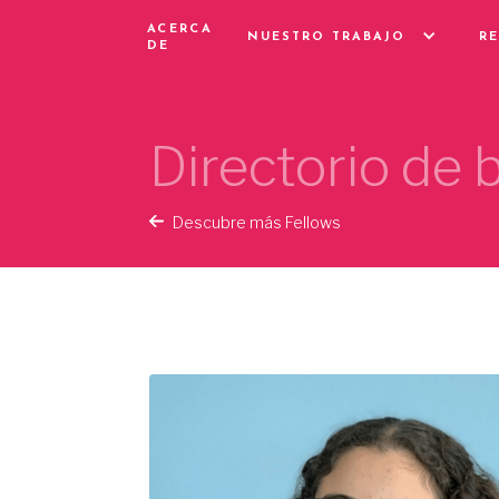
ACERCA
NUESTRO TRABAJO
R
DE
Directorio de
Descubre más Fellows