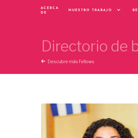
ACERCA
NUESTRO TRABAJO
R
DE
Directorio de
Descubre más Fellows