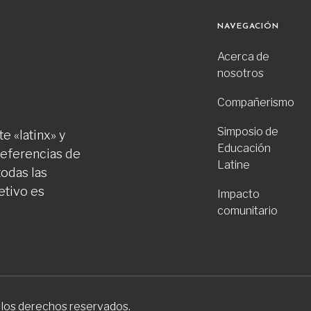
NAVEGACIÓN
Acerca de
nosotros
Compañerismo
Simposio de
e «latinx» y
Educación
preferencias de
Latine
todas las
etivo es
Impacto
comunitario
 los derechos reservados.