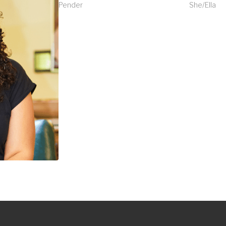
Pender
She/Ella