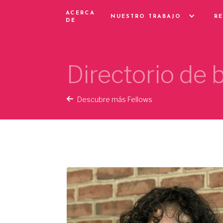
ACERCA
NUESTRO TRABAJO
R
DE
Directorio de
Descubre más Fellows