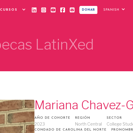
ECURSOS
SPANISH
DONAR
 becas LatinXed
Mariana Chavez-G
AÑO DE COHORTE
REGIÓN
SECTOR
2023
North Central
College Stud
CONDADO DE CAROLINA DEL NORTE
PRONOMBR