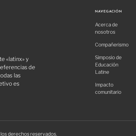
NAVEGACIÓN
Acerca de
nosotros
Compañerismo
Simposio de
e «latinx» y
Educación
preferencias de
Latine
todas las
etivo es
Impacto
comunitario
 los derechos reservados.