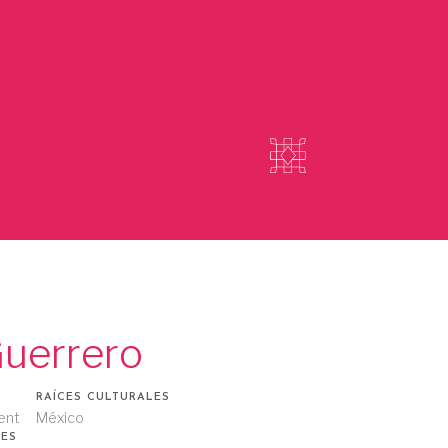
uerrero
RAÍCES CULTURALES
ent
México
ES